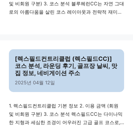
및 비회원 구분) 3. 코스 분석 블루헤런CC는 자연 그대
로의 아름다움을 살린 코스 레이아웃과 전략적 재미를
모두 갖춘 고급 골프장입니다. 4. 라운딩 시 코스 주의
사항 블루헤런CC에서 라운딩할 때 주의해야 할 포인
트입니다. 5. 골프장 날씨 6. 맛집 정보 7. 마무리 블루
헤런컨트리클럽은 자연과 함께하는 최고의 프라이빗
라운딩을 경험할 수 …
Read more
[렉스필드컨트리클럽 (렉스필드CC)]
코스 분석, 라운딩 후기, 골프장 날씨, 맛
집 정보, 네비게이션 주소
2025년 04월 12일
1. 렉스필드컨트리클럽 기본 정보 2. 이용 금액 (회원
및 비회원 구분) 3. 코스 분석 렉스필드CC는 다이나믹
한 지형과 세심한 조경이 어우러진 고급 골프 코스로,
도전 욕구를 자극하는 레이아웃이 특징입니다. 4. 라운