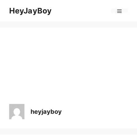
Skip
Menu
HeyJayBoy
to
content
heyjayboy