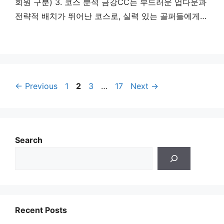
회원 구분) 3. 코스 분석 금강CC는 부드러운 업다운과
전략적 배치가 뛰어난 코스로, 실력 있는 골퍼들에게도
사랑받는 곳입니다. 4. 라운딩 시 코스 주의 사항 금강
CC에서 라운딩할 때 주의해야 할 포인트입니다. 5. 골
프장 날씨 6. 맛집 정보 7. 마무리 금강컨트리클럽은 여
주의 대표적인 회원제 골프장으로, 자연과 조화를 이룬
Page
Page
Page
Page
코스 …
←
Previous
Read more
1
2
3
…
17
Next
→
Search
Recent Posts