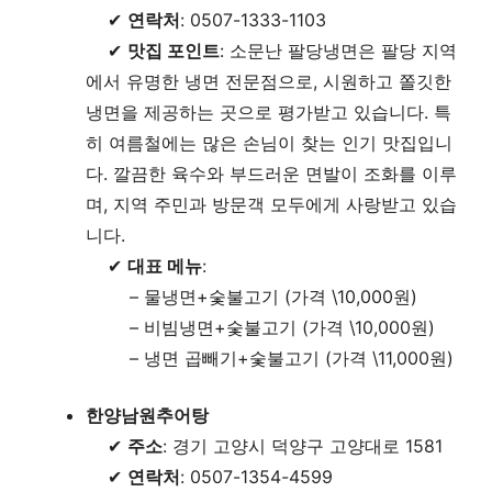
✔
연락처
: 0507-1333-1103
✔
맛집 포인트
: 소문난 팔당냉면은 팔당 지역
에서 유명한 냉면 전문점으로, 시원하고 쫄깃한
냉면을 제공하는 곳으로 평가받고 있습니다. 특
히 여름철에는 많은 손님이 찾는 인기 맛집입니
다. 깔끔한 육수와 부드러운 면발이 조화를 이루
며, 지역 주민과 방문객 모두에게 사랑받고 있습
니다.
✔
대표 메뉴
:
– 물냉면+숯불고기 (가격 \10,000원)
– 비빔냉면+숯불고기 (가격 \10,000원)
– 냉면 곱빼기+숯불고기 (가격 \11,000원)
한양남원추어탕
✔
주소
: 경기 고양시 덕양구 고양대로 1581
✔
연락처
: 0507-1354-4599