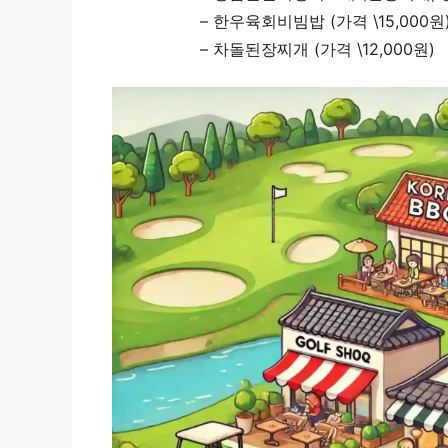
– 한우육회비빔밥 (가격 \15,000원
– 차돌된장찌개 (가격 \12,000원)