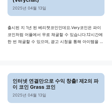
(Verychat)
2025년 04월 13일
출시된 지 1년 된 베리챗코인인데요.Very코인은 파이
코인처럼 어플에서 무료 채굴할 수 있습니다.12시간에
한 번 채굴할 수 있으며, 광고 시청을 통해 아이템을 획
득하면 채굴 시간을 줄일 수 있습니다. (광고 필수 아
님) 아래 링크 통해서 앱 다운받으시면 됩니다!!
https://invite.verychat.io/asahidry 저는 시작한 지 1
달 되었는데 벌써 3천개가 넘는 Very코인을 채굴했습
니다. 현재 초기이다 보니 많은 이벤트들이 있어서 베
인터넷 연결만으로 수익 창출! 제2의 파
리챗을 획득하기 쉽습니다. …
Read more
이 코인 Grass 코인
2025년 04월 13일