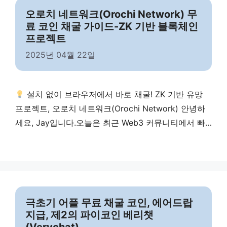
오로치 네트워크(Orochi Network) 무
료 코인 채굴 가이드-ZK 기반 블록체인
프로젝트
2025년 04월 22일
설치 없이 브라우저에서 바로 채굴! ZK 기반 유망
프로젝트, 오로치 네트워크(Orochi Network) 안녕하
세요, Jay입니다.오늘은 최근 Web3 커뮤니티에서 빠
르게 주목받고 있는 ZK 기반 블록체인 프로젝트,**오
로치 네트워크(Orochi Network)**에 대해 소개해드리
려고 합니다. 설치 없이 브라우저 하나로 채굴 가능한
시스템,극초기라서 선점 효과가 크며, 지금 가입하면
$ON 5개 무료 지급 혜택까지!지금부터 천천히 알려드
극초기 어플 무료 채굴 코인, 에어드랍
릴게요
오로치 네트워크(Orochi Network)란?
지급, 제2의 파이코인 베리챗
오로치 …
Read more