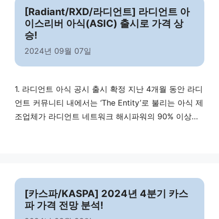
나의 직접적인 경쟁자로 부상하고 있습니다.
[Radiant/RXD/라디언트] 라디언트 아
이스리버 아식(ASIC) 출시로 가격 상
승!
2024년 09월 07일
1. 라디언트 아식 공시 출시 확정 지난 4개월 동안 라디
언트 커뮤니티 내에서는 ‘The Entity’로 불리는 아식 제
조업체가 라디언트 네트워크 해시파워의 90% 이상을
독점하며 상당량의 라디언트 코인을 채굴했다는 우려
가 끊이지 않았습니다. 커뮤니티 내에서는 ‘The
Entity’의 지속적인 네트워크 독점에 대한 우려와 함께
알고리즘을 변경해야 한다는 주장이 계속 제기되었습
니다. 이 업체는 공식적으로 이름을 공개하지 않았으
[카스파/KASPA] 2024년 4분기 카스
며, 아식 출시일도 명확하게 …
Read more
파 가격 전망 분석!