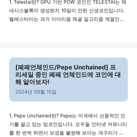
1. Telestai란? GPU 기반 POW 코인인 TELESTAI는 제
네시스블록이 생성된지 10일이 안된 신생코인입니다.
텔레스타이는 과거 이더리움 채굴 알고리즘 계열인
Progpow 알고리즘을 변형한 Meraki 알고리즘을 사용
하고 있으며, GPU 기본 오버클럭킹 값이나 전력소모는
과거 이더리움 세팅과 유사합니다. TELESTAI는 그리
스어로 ‘성공적으로 일이 끝났다’라는 의미를 지니고 있
고 Meraki는 그리스어로 ‘사랑과 정성을 다해 하다’라
[페페언체인드/Pepe Unchained] 프
는 의미를 지니고 있습니다. 텔레스타이 프로젝트 내에
리세일 중인 페페 언체인드에 코인에 대
서 사용되는 …
Read more
해 알아보자!
2024년 08월 15일
1. Pepe Unchained란? Pepe는 미국에서 선풍적인 인
기를 끌고 있는 밈코인입니다. 모두들 인터넷 커뮤니티
를 한 번씩 하면서 보셨을 불쌍해 보이는 개구리가 바