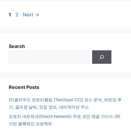
지 않은 패시브인컴을 얻을 수 있을 것으로 기대됩니
Page
Page
다. 1. Flux 가상화폐란? 개요:Flux는 탈중앙화 클라우
1
2
Next
→
드 …
Read more
Search
Recent Posts
[티클라우드 컨트리클럽 (TeeCloud CC)] 코스 분석, 라운딩 후
기, 골프장 날씨, 맛집 정보, 네비게이션 주소
오로치 네트워크(Orochi Network) 무료 코인 채굴 가이드-ZK
기반 블록체인 프로젝트