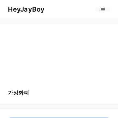
Skip
Menu
HeyJayBoy
to
content
가상화폐