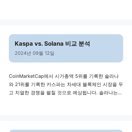
석 양지파인컨트리클럽의 코스는 산악 지형을 활용한
설계로 골퍼들에게 도전적인 라운딩을 제공합니다. 전
체적으로 전략적인 플레이를 요구하는 코스가 많습니
다. 4. 라운딩 시 코스 주의 사항 양지파인컨트리클럽에
서 라운딩을 할 때 주의해야 할 사항들입니다. 5. 골프
Kaspa vs. Solana 비교 분석
장 날씨 6. 맛집 정보 …
Read more
2024년 09월 12일
CoinMarketCap에서 시가총액 5위를 기록한 솔라나
와 21위를 기록한 카스파는 차세대 블록체인 시장을 두
고 치열한 경쟁을 펼칠 것으로 예상됩니다. 솔라나는
빠른 처리 속도와 저렴한 거래 수수료를 바탕으로
DApps(탈중앙화 애플리케이션) 및 DeFi(탈중앙화 금
융) 분야에서 급성장했습니다. 반면, 카스파는 KRS20
표준 기반 스마트 계약 기능을 출시할 예정으로, 솔라